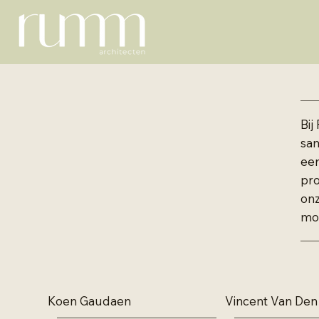
Bij
sam
een
pro
onz
mog
Koen Gaudaen
Vincent Van Den