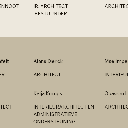
VENNOOT
IR. ARCHITECT -
ARCHITE
BESTUURDER
felt
Alana Dierick
Maé Impe
ER
ARCHITECT
INTERIE
Katja Kumps
Ouassim L
TECT
INTERIEURARCHITECT EN
ARCHITE
ADMINISTRATIEVE
ONDERSTEUNING