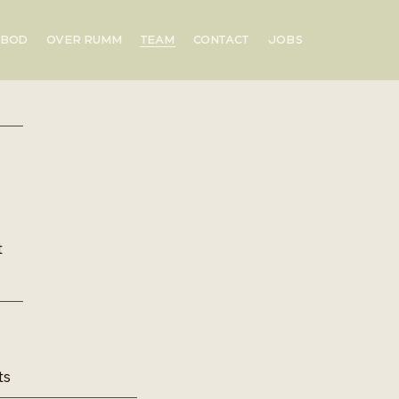
NBOD
OVER RUMM
TEAM
CONTACT
JOBS
t
ts