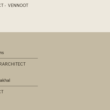
CT - VENNOOT
ns
URARCHITECT
akhal
CT