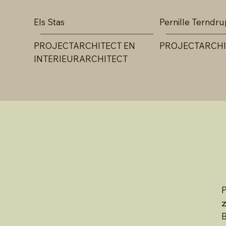
Els Stas
Pernille Terndru
PROJECTARCHITECT EN
PROJECTARCHI
INTERIEURARCHITECT
P
z
B